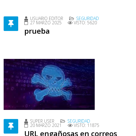
USUARIO EDITOR
SEGURIDAD
27 MARZO 2025
VISTO: 5620
prueba
SUPER USER
SEGURIDAD
20 MARZO 2021
VISTO: 11875
URL engañosas en correos